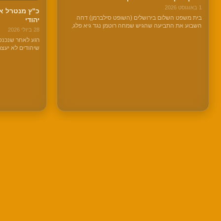
1 באוגוסט 2026
כ"ץ מנטרל את
בית משפט השלום בירושלים (השופט סילברמן) דחה
יהודי
השבוע את התביעה שהגיש שמחה רוטמן נגד גיא פלג,
28 ביולי 2026
חברת החדשות וארבעה אנשים נוספים שהדהדו את
רגע לאחר שנכנס 
הפירסום של פלג.
שיהודים לא יעצר
יהודי מסוים הוא
מודיעין – אם הוא