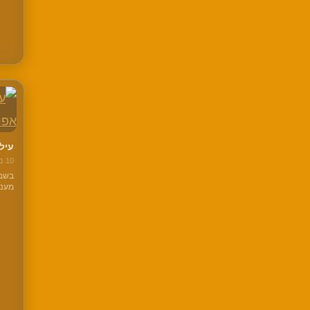
עיל
10 במרץ 2024
בשבו
מעני
מישאל
כנרא
מקרק