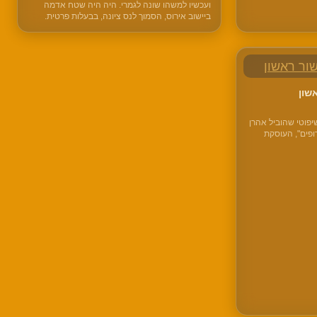
ועכשיו למשהו שונה לגמרי. היה היה שטח אדמה
ביישוב אירוס, הסמוך לנס ציונה, בבעלות פרטית.
נוכל, שהתחזה לבן וליורש של הבעלים, הערים על
הטאבו ורשם את השטח על שם הבן. רוכש תם לב
קנה מהמתחזה…
שון
פוטי שהוביל אהרן
ופים", העוסקת
כם שמעתם את שמה
חת כדוגמה ל-
חו הרבה…