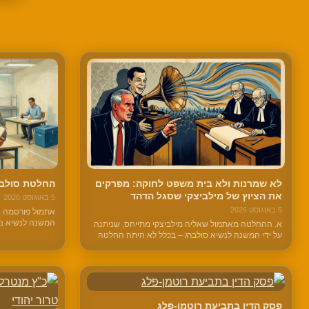
לא שמרנות ולא בית משפט לחוקה: מפרקים
החלטת סולבר
את הציוץ של מילביצקי שסגל הדהד
5 באוגוסט 2026
5 באוגוסט 2026
אתמול פורסמה ה
המשנה לנשיא נעם
א. ההחלטה מאתמול שאליה מילביצקי מתייחס, שניתנה
הרווח אצל נציגי 
על ידי המשנה לנשיא סולברג – בכלל לא היתה החלטה
מימש את זכות הב
של בג"ץ, אלא היא החלטה של יו"ר ועדת הבחירות
המרכזית. מה לעשות.
פסק הדין בתביעת רוטמן-פלג