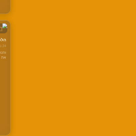
הלכ
24 בפברואר 2023
והנה
את א
האקט
הקוד
הפעם