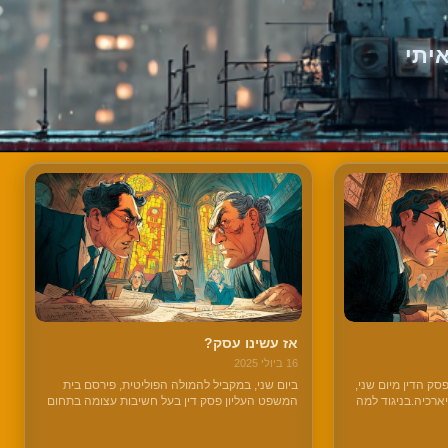
יתי
אז עשינו עסק?
16 ביולי 2025
סק הדין מיום שני,
ביום שני, במקביל להמולה הפוליטית, פירסם בית
רכיה.בניגוד למה
המשפט העליון פסק דין בעל חשיבות עצומה בתחום
כולים להיכרת בכל
דיני החוזים, שהוא חלק מפרשת תרמית קרקעות
צעות התנהגות
הפטריארכיה בירושלים.בשרשור הזה, נתמקד בשאלה