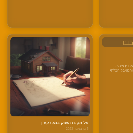
ל…
שאמורה כביכול להיות מובנת מאליה: באילו נסיבות
ניתן…
דין מעניין,
 והמאבק הבלתי
ד, חברות שמפתחות
ברות שמנסות
ק חלופות
על תקנת השוק במקרקעין
5 בדצמבר 2023