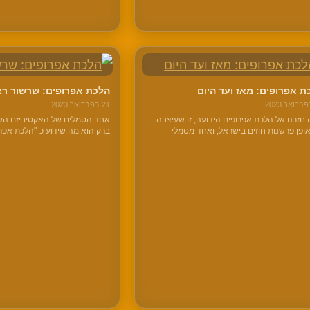
ת אפרופים: מאז ועד היום
הלכת אפרופים: שרשור רא
21 בפברואר 2023
 חזרנו אל הלכת אפרופים הידועה, זו שעיצבה
אחד הסמלים של האקטיביזם השי
ופן פרשנות חוזים בישראל, ואחד מסמלי
ברק הוא מה שידוע כ-"הלכת אפר
יביזם השיפוטי של הנשיא ברק. בשרשור
בפרשנות חוזה. אני מניח שרוב
ם, ניסיתי להסביר מה נקבע באותה הלכה.
של ההלכה הזו, שגם נשלפת לא א
, ננסה לבחון מה קרה לאחר מכן,…
"קלקולים" של מערכת המשפט.ק