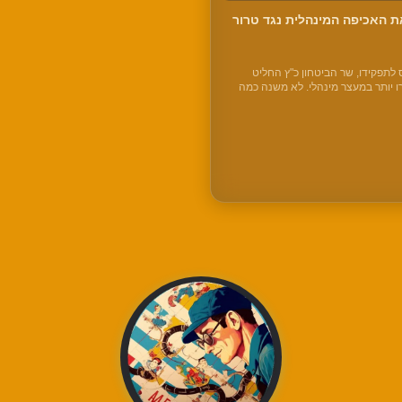
 האכיפה המינהלית נגד טרור
לתפקידו, שר הביטחון כ"ץ החליט
ו יותר במעצר מינהלי. לא משנה כמה
 מסוכן, ולא משנה אם יש נגדו הר של
 יהודי, הוא חסין…