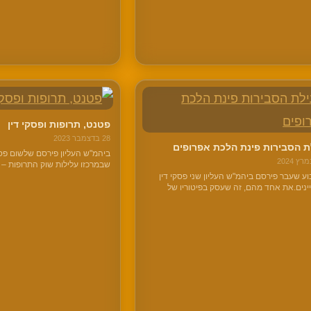
הצדדים.אבל, במשפטים לכל כל
פטנט, תרופות ופסקי דין
28 בדצמבר 2023
ת הסבירות פינת הלכת אפרופים
ביהמ"ש העליון פירסם שלשום פסק 
שבמרכזו עלילות שוק התרופות –
פוסק בין חברות בתחום:מצד אח
ע שעבר פירסם ביהמ"ש העליון שני פסקי דין
תרופות מקוריות; ומהצד השני, ח
ינים.את אחד מהם, זה שעסק בפיטוריו של
"לחקות" את תרופות המקור ולשוו
 וקנין, יו"ר דירקטוריון דואר ישראל, רובכם
זולות.ובאמצע נמצאים…
ה מכיר. על השני, שעסק בפרשנות חוזה
עין ביישוב מתתיהו, אף אחד מכם…