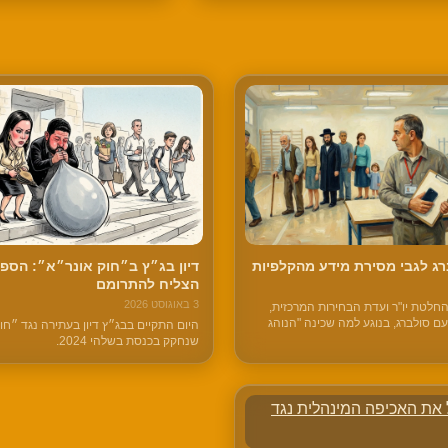
ג לגבי מסירת מידע מהקלפיות
דיון בג״ץ ב״חוק אונר״א״: הספי
הצליח להתרומם
3 באוגוסט 2026
חלטת יו"ר ועדת הבחירות המרכזית,
 סולברג, בנוגע למה שכינה "הנוהג
היום התקיים בבג״ץ דיון בעתירה נגד ״חו
סיעות ורשימות בקלפי לדווח ביישומון מי
שנחקק בכנסת בשלהי 2024.
חירה שלו".