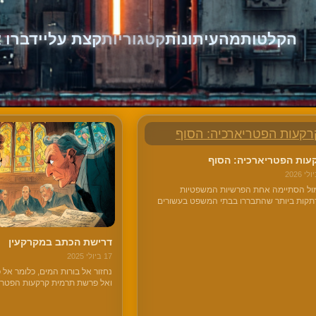
הקלטות
מהעיתונות
קטגוריות
קצת עליי
דברו א
וריה:
חוזים
עות הפטריארכיה: הסוף
ל הסתיימה אחת הפרשיות המשפטיות
קות ביותר שהתבררו בבתי המשפט בעשורים
ונים, ושכנראה לא שמעתם עליה – פרשת
ות הפטריארכיה.
דרישת הכתב במקרקעין
17 ביולי 2025
נחזור אל בורות המים, כלומר אל פ
ואל פרשת תרמית קרקעות הפטריא
שאולי נדמה לכם, מרבית החוזים י
דרך, לרבות בעל פה, ואפילו באמ