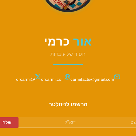
אור
כרמי
חסיד של עובדות
@orcarmi
orcarmi.co.il
carmifacts@gmail.com
הרשמו לניוזלטר
Lea
שלח
״ל
emp