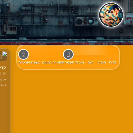
קטגוריה
קטג
פלילי
חוקתי
דעה
מינהלי
תקשורת
לשון הרע
חוזים
משפחה
פרטיות
קרק
16 ביולי 2026
אתמו
המרת
האחר
קרקע