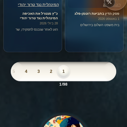
פסק הדין בתביעת רוטמן-פלג
כ"ץ מנטרל את האכיפה
המינהלית נגד טרור יהודי
1 באוגוסט 2026
28 ביולי 2026
בית משפט השלום בירושלים
רגע לאחר שנכנס לתפקידו, שר
(השופט סילברמן) דחה השבוע את
הביטחון כ"ץ החליט שיהודים לא
התביעה שהגיש שמחה רוטמן נגד
יעצרו יותר במעצר מינהלי. לא משנה
גיא פלג, חברת החדשות וארבעה
כמה יהודי מסוים הוא מסוכן, ולא
אנשים נוספים שהדהדו את
משנה אם יש נגדו הר של מודיעין –
הפירסום של פלג.
אם הוא יהודי, הוא חסין…
6
5
4
3
2
1
1/98