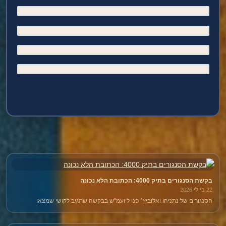
בקשת הסנגורים בתיק 4000: הכתובת הלא נכונה
22 ביולי 2026
הסנגורים של נתניהו ואלוביץ׳ פנו ליועמ"ש בבקשה שתגיב לקושי שמצאו
השופטים באישום השוחד בתיק 4000. אך כל עוד לא ידוע *למה* נמצא הקושי —
ראייתי או משפטי — הפנייה מוקדמת.