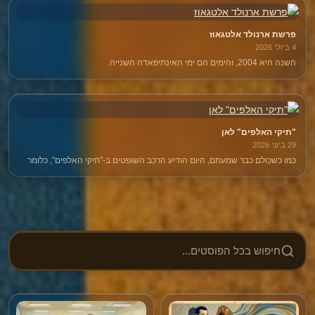
פרשת ארנולד אלטגאוז
4 ביולי 2026
השנה היא 2004, והימים הם ימי האינתיפאדה השנייה.
"תיקי האלפים" לאן
29 ביוני 2026
כמו כשכולם כבר שמעתם, היום הודיע הרכב השופטים ב-"תיקי האלפים", כלומר
בהליך הפלילי שבו מואשם בנימין נתניהו, שעמדתם בנוגע לאישום החמור ביותר
נגד נתניהו – לקיחת שוחד – נותרה כפי שהיתה לפני שלוש שנים.