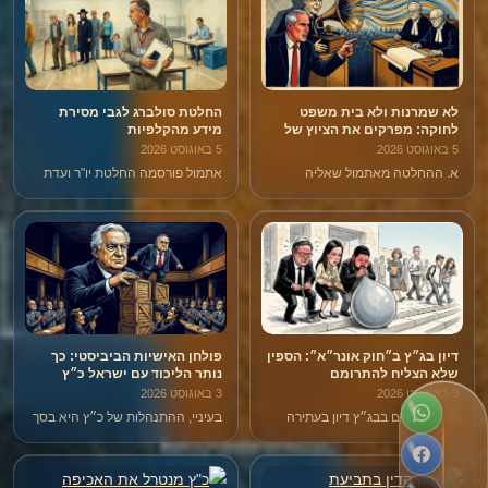
לא שמרנות ולא בית משפט
החלטת סולברג לגבי מסירת
לחוקה: מפרקים את הציוץ של
מידע מהקלפיות
מילביצקי שסגל הדהד
5 באוגוסט 2026
5 באוגוסט 2026
א. ההחלטה מאתמול שאליה
אתמול פורסמה החלטת יו"ר ועדת
מילביצקי מתייחס, שניתנה על ידי
הבחירות המרכזית, המשנה לנשיא
המשנה לנשיא סולברג – בכלל לא
נעם סולברג, בנוגע למה שכינה
היתה החלטה של בג"ץ, אלא היא
"הנוהג הרווח אצל נציגי סיעות
החלטה של יו"ר ועדת הבחירות
ורשימות בקלפי לדווח ביישומון מי
המרכזית. מה לעשות.
מימש את זכות הבחירה שלו".
דיון בג״ץ ב״חוק אונר״א״: הספין
פולחן האישיות הביביסטי: כך
שלא הצליח להתרומם
נותר הליכוד עם ישראל כ״ץ
3 באוגוסט 2026
3 באוגוסט 2026
היום התקיים בבג״ץ דיון בעתירה
בעיניי, ההתנהלות של כ״ץ היא בסך
נגד ״חוק אונר״א״, שנחקק בכנסת
הכל עוד ביטוי לפולחן האישיות
בשלהי 2024.
וההאלהה של אחד בשם בנימין
נתניהו.