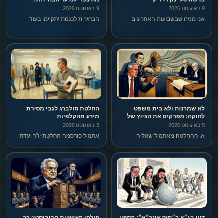
9 באוגוסט 2026
9 באוגוסט 2026
אני מניח שבשבועות האחרונים
הבחירות לכנסת יתקיימו בעוד
רובכם נתקל בשם טל ינון דרדיק,
כחודשיים וחצי.
ובעיקר נחשף לאינספור ספינים
בעניינו, שרובם ככולם הופצו על ידי
קבוצה פוליטית מסוימת.
לא שמרנות ולא בית משפט
החלטת סולברג לגבי מסירת
לחוקה: מפרקים את הציוץ של
מידע מהקלפיות
מילביצקי שסגל הדהד
5 באוגוסט 2026
5 באוגוסט 2026
א. ההחלטה מאתמול שאליה
אתמול פורסמה החלטת יו"ר ועדת
מילביצקי מתייחס, שניתנה על ידי
הבחירות המרכזית, המשנה לנשיא
המשנה לנשיא סולברג – בכלל לא
נעם סולברג, בנוגע למה שכינה
היתה החלטה של בג"ץ, אלא היא
"הנוהג הרווח אצל נציגי סיעות
החלטה של יו"ר ועדת הבחירות
ורשימות בקלפי לדווח ביישומון מי
המרכזית. מה לעשות.
מימש את זכות הבחירה שלו".
דיון בג״ץ ב״חוק אונר״א״: הספין
פולחן האישיות הביביסטי: כך