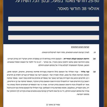
25-50 חודשי מאסר בפועל, ובסך הכל השית על
אזולאי 38 חודשי מאסר.