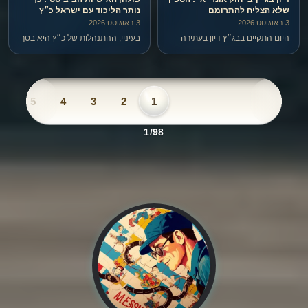
שלא הצליח להתרומם
נותר הליכוד עם ישראל כ״ץ
3 באוגוסט 2026
3 באוגוסט 2026
היום התקיים בבג״ץ דיון בעתירה
בעיניי, ההתנהלות של כ״ץ היא בסך
נגד ״חוק אונר״א״, שנחקק בכנסת
הכל עוד ביטוי לפולחן האישיות
בשלהי 2024.
וההאלהה של אחד בשם בנימין
נתניהו.
6
5
4
3
2
1
1/98