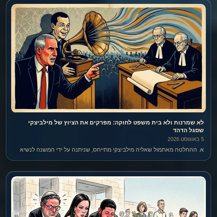
לא שמרנות ולא בית משפט לחוקה: מפרקים את הציוץ של מילביצקי
שסגל הדהד
5 באוגוסט 2026
א. ההחלטה מאתמול שאליה מילביצקי מתייחס, שניתנה על ידי המשנה לנשיא
סולברג – בכלל לא היתה החלטה של בג"ץ, אלא היא החלטה של יו"ר ועדת
הבחירות המרכזית. מה לעשות.