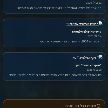
22 ביולי 2026
הסנגורים של נתניהו ואלוביץ׳ פנו ליועמ"ש בבקשה שתגיב לקושי שמצאו
השופטים באישום השוחד בתיק 4000. אך כל עוד לא ידוע *למה* נמצא הקושי —
ראייתי או משפטי — הפנייה מוקדמת.
פרשת ארנולד אלטגאוז
4 ביולי 2026
השנה היא 2004, והימים הם ימי האינתיפאדה השנייה.
"תיקי האלפים" לאן
29 ביוני 2026
כמו כשכולם כבר שמעתם, היום הודיע הרכב השופטים ב-"תיקי האלפים", כלומר
בהליך הפלילי שבו מואשם בנימין נתניהו, שעמדתם בנוגע לאישום החמור ביותר
נגד נתניהו – לקיחת שוחד – נותרה כפי שהיתה לפני שלוש שנים.