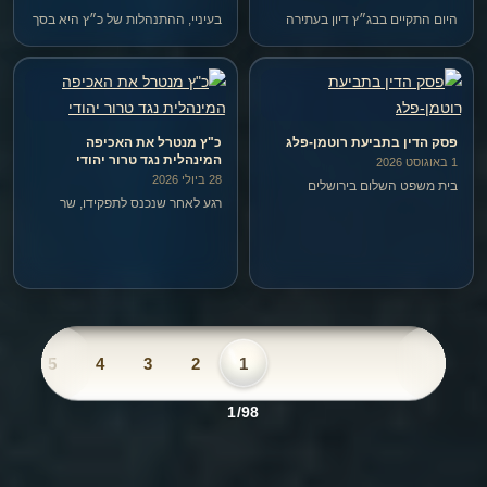
היום התקיים בבג״ץ דיון בעתירה
בעיניי, ההתנהלות של כ״ץ היא בסך
נגד ״חוק אונר״א״, שנחקק בכנסת
הכל עוד ביטוי לפולחן האישיות
בשלהי 2024.
וההאלהה של אחד בשם בנימין
נתניהו.
פסק הדין בתביעת רוטמן-פלג
כ"ץ מנטרל את האכיפה
המינהלית נגד טרור יהודי
1 באוגוסט 2026
28 ביולי 2026
בית משפט השלום בירושלים
רגע לאחר שנכנס לתפקידו, שר
(השופט סילברמן) דחה השבוע את
הביטחון כ"ץ החליט שיהודים לא
התביעה שהגיש שמחה רוטמן נגד
יעצרו יותר במעצר מינהלי. לא משנה
גיא פלג, חברת החדשות וארבעה
כמה יהודי מסוים הוא מסוכן, ולא
אנשים נוספים שהדהדו את
משנה אם יש נגדו הר של מודיעין –
הפירסום של פלג.
אם הוא יהודי, הוא חסין…
6
5
4
3
2
1
1/98