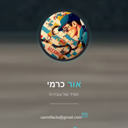
אור
כרמי
חסיד של עובדות
carmifacts@gmail.com