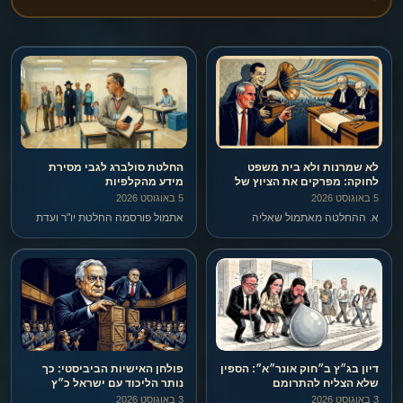
לא שמרנות ולא בית משפט
החלטת סולברג לגבי מסירת
לחוקה: מפרקים את הציוץ של
מידע מהקלפיות
מילביצקי שסגל הדהד
5 באוגוסט 2026
5 באוגוסט 2026
א. ההחלטה מאתמול שאליה
אתמול פורסמה החלטת יו"ר ועדת
מילביצקי מתייחס, שניתנה על ידי
הבחירות המרכזית, המשנה לנשיא
המשנה לנשיא סולברג – בכלל לא
נעם סולברג, בנוגע למה שכינה
היתה החלטה של בג"ץ, אלא היא
"הנוהג הרווח אצל נציגי סיעות
החלטה של יו"ר ועדת הבחירות
ורשימות בקלפי לדווח ביישומון מי
המרכזית. מה לעשות.
מימש את זכות הבחירה שלו".
דיון בג״ץ ב״חוק אונר״א״: הספין
פולחן האישיות הביביסטי: כך
שלא הצליח להתרומם
נותר הליכוד עם ישראל כ״ץ
3 באוגוסט 2026
3 באוגוסט 2026