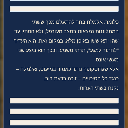
כלומר, אלמלח בחר להתעלם מכך ששתי
המתלוננות נמצאות במצב מעורפל, ולא המתין עד
שהן יתאוששו באופן מלא. במקום זאת, הוא העדיף
"לחתור למגע", תרתי משמע, ובכך הוא ביצע שני
מעשי אונס.
אלא שגרוסקופף נותר כאמור במיעוט, ואלמלח –
כנגד כל הסיכויים – זוכה בדעת רוב.
נקנח בשתי הערות: