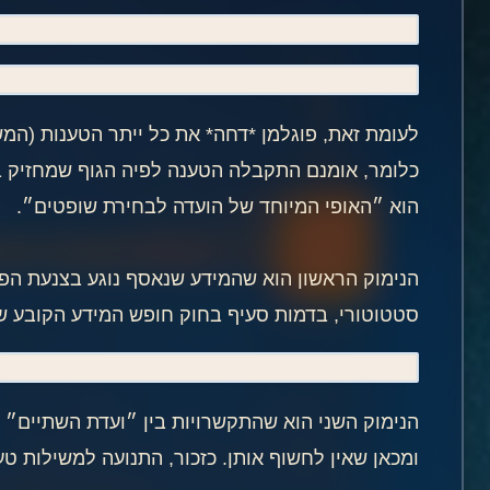
לעומת זאת, פוגלמן *דחה* את כל ייתר הטענות (המ
כלומר, אומנם התקבלה הטענה לפיה הגוף שמחזיק ב
הוא ״האופי המיוחד של הועדה לבחירת שופטים״.
הנימוק הראשון הוא שהמידע שנאסף נוגע בצנעת הפר
סטטוטורי, בדמות סעיף בחוק חופש המידע הקובע שמ
הנימוק השני הוא שהתקשרויות בין ״ועדת השתיים״ 
ומכאן שאין לחשוף אותן. כזכור, התנועה למשילות ט