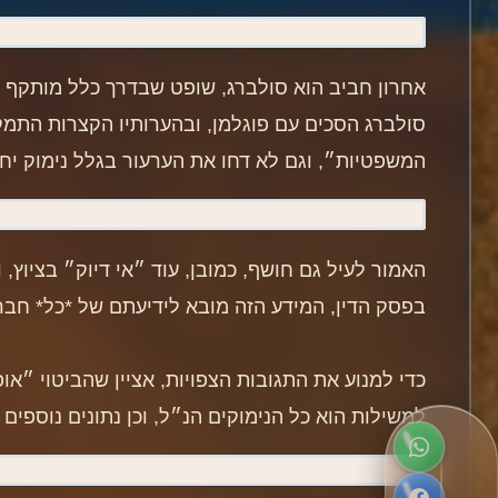
אחרון חביב הוא סולברג, שופט שבדרך כלל מותקף 
סולברג הסכים עם פוגלמן, ובהערותיו הקצרות התמקד
המשפטיות״, וגם לא דחו את הערעור בגלל נימוק יחי
האמור לעיל גם חושף, כמובן, עוד ״אי דיוק״ בציוץ
בפסק הדין, המידע הזה מובא לידיעתם של *כל* חב
כדי למנוע את התגובות הצפויות, אציין שהביטוי ״א
למשילות הוא כל הנימוקים הנ״ל, וכן נתונים נוספי