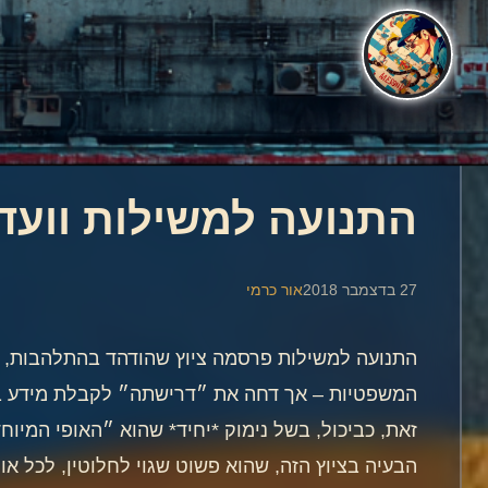
התנועה למשילות וועד
27 בדצמבר 2018
אור כרמי
התנועה למשילות פרסמה ציוץ שהודהד בהתלהבות, בו
המשפטיות – אך דחה את ״דרישתה״ לקבלת מידע בנ
זאת, כביכול, בשל נימוק *יחיד* שהוא ״האופי המיו
הבעיה בציוץ הזה, שהוא פשוט שגוי לחלוטין, לכל אור