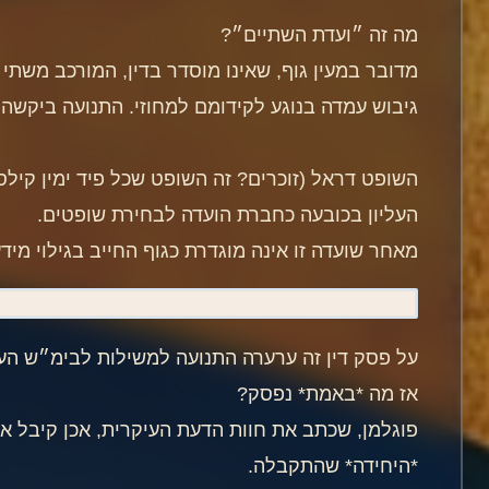
מה זה ״ועדת השתיים״?
מדובר במעין גוף, שאינו מוסדר בדין, המורכב משת
גיבוש עמדה בנוגע לקידומם למחוזי. התנועה ביקש
השופט דראל (זוכרים? זה השופט שכל פיד ימין קיל
העליון בכובעה כחברת הועדה לבחירת שופטים.
מאחר שועדה זו אינה מוגדרת כגוף החייב בגילוי מי
על פסק דין זה ערערה התנועה למשילות לבימ״ש העל
אז מה *באמת* נפסק?
פוגלמן, שכתב את חוות הדעת העיקרית, אכן קיבל את
*היחידה* שהתקבלה.