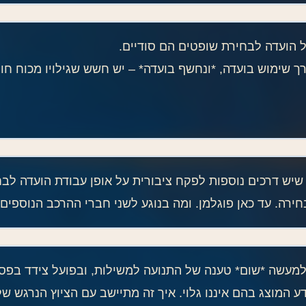
ל הועדה לבחירת שופטים הם סודיים.
ימוש בועדה, *ונחשף בועדה* – יש חשש שגילויו מכוח חופש
א שיש דרכים נוספות לפקח ציבורית על אופן עבודת הועדה לב
ירה. עד כאן פוגלמן. ומה בנוגע לשני חברי ההרכב הנוספים
מעשה *שום* טענה של התנועה למשילות, ובפועל צידד בפסק
ע המוצג בהם איננו גלוי. איך זה מתיישב עם הציוץ הנרגש 