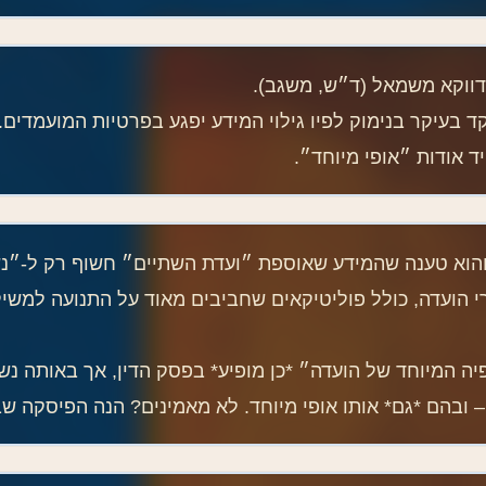
דווקא משמאל (ד״ש, משגב).
 בעיקר בנימוק לפיו גילוי המידע יפגע בפרטיות המועמדים.
ד אודות ״אופי מיוחד״.
, והוא טענה שהמידע שאוספת ״ועדת השתיים״ חשוף רק ל-״נ
רי הועדה, כולל פוליטיקאים שחביבים מאוד על התנועה למש
ופיה המיוחד של הועדה״ *כן מופיע* בפסק הדין, אך באותה נ
ם – ובהם *גם* אותו אופי מיוחד. לא מאמינים? הנה הפיסקה 