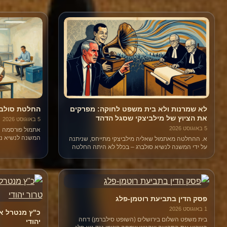
לא שמרנות ולא בית משפט לחוקה: מפרקים
החלטת סולבר
את הציוץ של מילביצקי שסגל הדהד
5 באוגוסט 2026
5 באוגוסט 2026
אתמול פורסמה ה
המשנה לנשיא נעם
א. ההחלטה מאתמול שאליה מילביצקי מתייחס, שניתנה
הרווח אצל נציגי 
על ידי המשנה לנשיא סולברג – בכלל לא היתה החלטה
מימש את זכות הב
של בג"ץ, אלא היא החלטה של יו"ר ועדת הבחירות
המרכזית. מה לעשות.
פסק הדין בתביעת רוטמן-פלג
1 באוגוסט 2026
כ"ץ מנטרל את
בית משפט השלום בירושלים (השופט סילברמן) דחה
יהודי