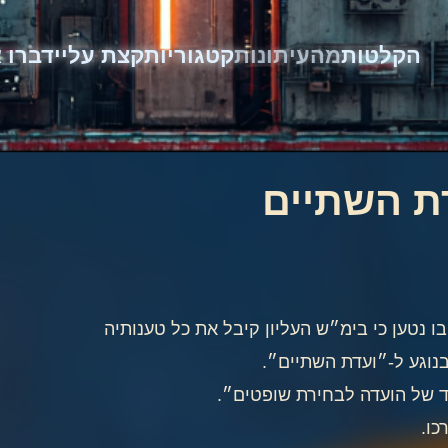
הקלטות
מהעיתונות
קטגוריות
קצת עליי
דברו א
ת השתיים
 נטען כי בימ״ש העליון קיבל את כל טענותיה
וגע ל-״ועדת השתיים״.
חד של הועדה לבחירת שופטים״.
כו.