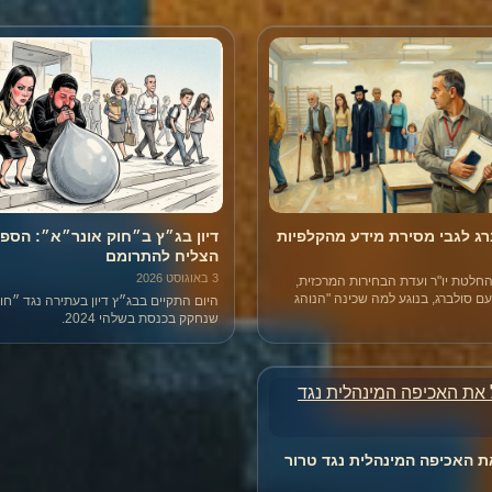
ג לגבי מסירת מידע מהקלפיות
דיון בג״ץ ב״חוק אונר״א״: הספי
הצליח להתרומם
3 באוגוסט 2026
חלטת יו"ר ועדת הבחירות המרכזית,
 סולברג, בנוגע למה שכינה "הנוהג
היום התקיים בבג״ץ דיון בעתירה נגד ״חו
סיעות ורשימות בקלפי לדווח ביישומון מי
שנחקק בכנסת בשלהי 2024.
חירה שלו".
 האכיפה המינהלית נגד טרור