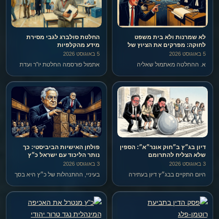
לא שמרנות ולא בית משפט
החלטת סולברג לגבי מסירת
לחוקה: מפרקים את הציוץ של
מידע מהקלפיות
מילביצקי שסגל הדהד
5 באוגוסט 2026
5 באוגוסט 2026
א. ההחלטה מאתמול שאליה
אתמול פורסמה החלטת יו"ר ועדת
מילביצקי מתייחס, שניתנה על ידי
הבחירות המרכזית, המשנה לנשיא
המשנה לנשיא סולברג – בכלל לא
נעם סולברג, בנוגע למה שכינה
היתה החלטה של בג"ץ, אלא היא
"הנוהג הרווח אצל נציגי סיעות
החלטה של יו"ר ועדת הבחירות
ורשימות בקלפי לדווח ביישומון מי
המרכזית. מה לעשות.
מימש את זכות הבחירה שלו".
דיון בג״ץ ב״חוק אונר״א״: הספין
פולחן האישיות הביביסטי: כך
שלא הצליח להתרומם
נותר הליכוד עם ישראל כ״ץ
3 באוגוסט 2026
3 באוגוסט 2026
היום התקיים בבג״ץ דיון בעתירה
בעיניי, ההתנהלות של כ״ץ היא בסך
נגד ״חוק אונר״א״, שנחקק בכנסת
הכל עוד ביטוי לפולחן האישיות
בשלהי 2024.
וההאלהה של אחד בשם בנימין
נתניהו.