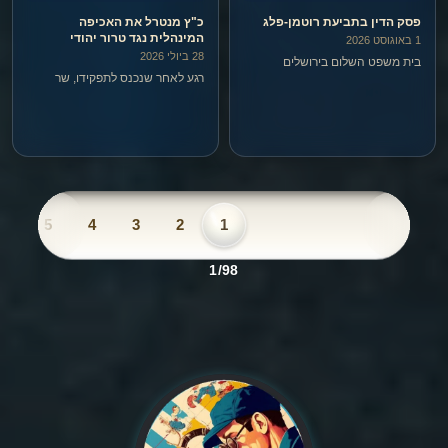
פסק הדין בתביעת רוטמן-פלג
כ"ץ מנטרל את האכיפה
המינהלית נגד טרור יהודי
1 באוגוסט 2026
28 ביולי 2026
בית משפט השלום בירושלים
רגע לאחר שנכנס לתפקידו, שר
(השופט סילברמן) דחה השבוע את
הביטחון כ"ץ החליט שיהודים לא
התביעה שהגיש שמחה רוטמן נגד
יעצרו יותר במעצר מינהלי. לא משנה
גיא פלג, חברת החדשות וארבעה
כמה יהודי מסוים הוא מסוכן, ולא
אנשים נוספים שהדהדו את
משנה אם יש נגדו הר של מודיעין –
הפירסום של פלג.
אם הוא יהודי, הוא חסין…
6
5
4
3
2
1
1/98