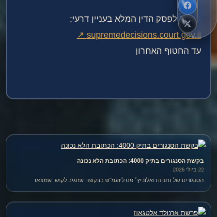
קישור לפסק הדין המלא בעניין דרעי:
supremedecisions.court.gov.il ↗
עד החטוף האחרון️
בקשת הסנגורים בתיק 4000: הכתובת הלא נכונה
22 ביולי 2026
הסנגורים של נתניהו ואלוביץ׳ פנו ליועמ"ש בבקשה שתגיב לקושי שמצאו
השופטים באישום השוחד בתיק 4000. אך כל עוד לא ידוע *למה* נמצא הקושי —
ראייתי או משפטי — הפנייה מוקדמת.