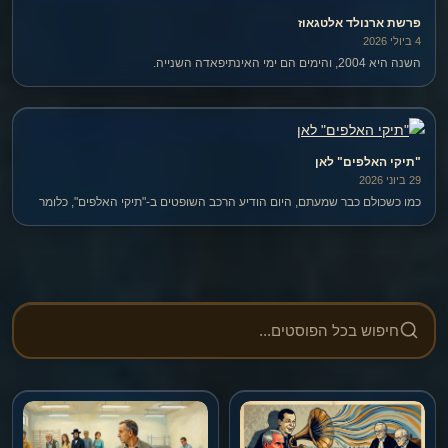
פרשת ארנולד אלטגאוז
4 ביולי 2026
השנה היא 2004, והימים הם ימי האינתיפאדה השנייה.
"תיקי האלפים" לאן
29 ביוני 2026
כמו כשכולם כבר שמעתם, היום הודיע הרכב השופטים ב-"תיקי האלפים", כלומר
בהליך הפלילי שבו מואשם בנימין נתניהו, שעמדתם בנוגע לאישום החמור ביותר
נגד נתניהו – לקיחת שוחד – נותרה כפי שהיתה לפני שלוש שנים.