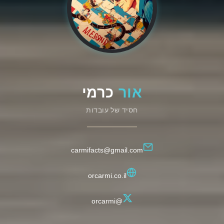
אור
כרמי
חסיד של עובדות
carmifacts@gmail.com
orcarmi.co.il
@orcarmi