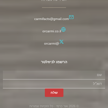
carmifacts@gmail.com
orcarmi.co.il
@orcarmi
הרשמו לניוזלטר
שם
דוא״ל
Leave
empty
שלח
© 2026 אור כרמי · כל הזכויות שמורות