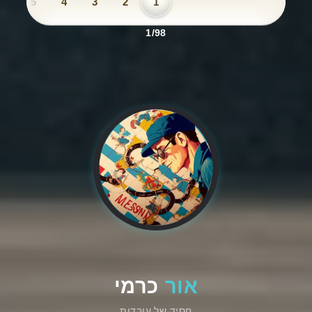
6
5
4
3
2
1
1/98
אור
כרמי
חסיד של עובדות