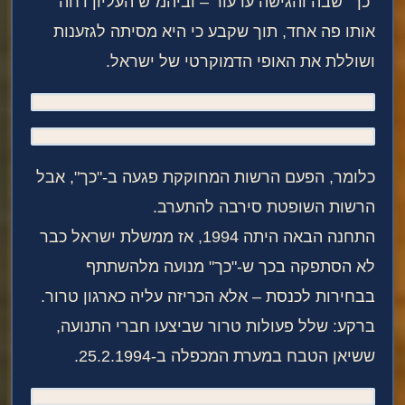
"כך" שבה והגישה ערעור – וביהמ"ש העליון דחה
אותו פה אחד, תוך שקבע כי היא מסיתה לגזענות
ושוללת את האופי הדמוקרטי של ישראל.
כלומר, הפעם הרשות המחוקקת פגעה ב-"כך", אבל
הרשות השופטת סירבה להתערב.
התחנה הבאה היתה 1994, אז ממשלת ישראל כבר
לא הסתפקה בכך ש-"כך" מנועה מלהשתתף
בבחירות לכנסת – אלא הכריזה עליה כארגון טרור.
ברקע: שלל פעולות טרור שביצעו חברי התנועה,
ששיאן הטבח במערת המכפלה ב-25.2.1994.