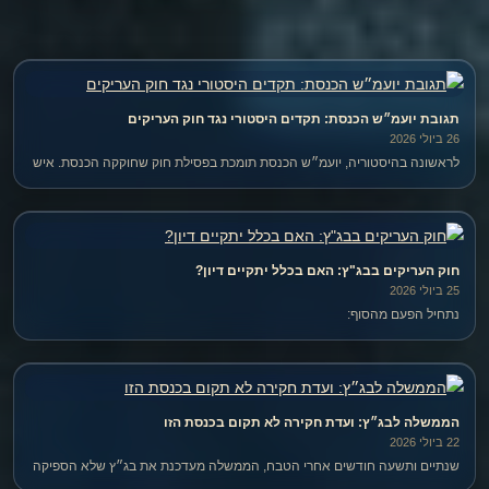
תגובת יועמ״ש הכנסת: תקדים היסטורי נגד חוק העריקים
26 ביולי 2026
לראשונה בהיסטוריה, יועמ״ש הכנסת תומכת בפסילת חוק שחוקקה הכנסת. איש
לא יגן על חוק העריקים בדיון ביום שלישי — והשאלה היא אם בכלל יתקיים דיון.
חוק העריקים בבג"ץ: האם בכלל יתקיים דיון?
25 ביולי 2026
נתחיל הפעם מהסוף:
הממשלה לבג״ץ: ועדת חקירה לא תקום בכנסת הזו
22 ביולי 2026
שנתיים ותשעה חודשים אחרי הטבח, הממשלה מעדכנת את בג״ץ שלא הספיקה
לחוקק ״ועדת חקירה לאומית״. הנרצחים, הנופלים והחטופים ימתינו לכנסת