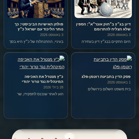
דיון בג״ץ ב״חוק אונר״א״: הספין
פולחן האישיות הביביסטי: כך
שלא הצליח להתרומם
נותר הליכוד עם ישראל כ״ץ
3 באוגוסט 2026
3 באוגוסט 2026
היום התקיים בבג״ץ דיון בעתירה
בעיניי, ההתנהלות של כ״ץ היא בסך
נגד ״חוק אונר״א״, שנחקק בכנסת
הכל עוד ביטוי לפולחן האישיות
בשלהי 2024.
וההאלהה של אחד בשם בנימין
נתניהו.
פסק הדין בתביעת רוטמן-פלג
כ"ץ מנטרל את האכיפה
המינהלית נגד טרור יהודי
1 באוגוסט 2026
28 ביולי 2026
בית משפט השלום בירושלים
רגע לאחר שנכנס לתפקידו, שר
(השופט סילברמן) דחה השבוע את
הביטחון כ"ץ החליט שיהודים לא
התביעה שהגיש שמחה רוטמן נגד
יעצרו יותר במעצר מינהלי. לא משנה
גיא פלג, חברת החדשות וארבעה
כמה יהודי מסוים הוא מסוכן, ולא
אנשים נוספים שהדהדו את
משנה אם יש נגדו הר של מודיעין –
הפירסום של פלג.
אם הוא יהודי, הוא חסין…