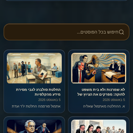
הבאה.
לא שמרנות ולא בית משפט
החלטת סולברג לגבי מסירת
לחוקה: מפרקים את הציוץ של
מידע מהקלפיות
מילביצקי שסגל הדהד
5 באוגוסט 2026
5 באוגוסט 2026
א. ההחלטה מאתמול שאליה
אתמול פורסמה החלטת יו"ר ועדת
מילביצקי מתייחס, שניתנה על ידי
הבחירות המרכזית, המשנה לנשיא
המשנה לנשיא סולברג – בכלל לא
נעם סולברג, בנוגע למה שכינה
היתה החלטה של בג"ץ, אלא היא
"הנוהג הרווח אצל נציגי סיעות
החלטה של יו"ר ועדת הבחירות
ורשימות בקלפי לדווח ביישומון מי
המרכזית. מה לעשות.
מימש את זכות הבחירה שלו".