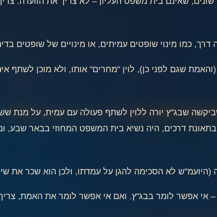
שונים, שאינם בית משפט העליון – לא צריך את הוועדה. צרי
דרך, כמו מינוי שופטים עמיתים, או מינויים של שופטים בדימ
מת שגם לפני כן), לוין "מחרים" אותו, ולא מוכן לשתף איתו
יקשה שבג"ץ יורה ללוין לשתף פעולה עם עמית, על מנת ששנ
ה בתאונת דרכים, היה נשיא בית המשפט המחוזי בבאר שבע, 
(היועמ"ש לא הסכימה להגן על עמדתו, ולכן הוא שכר את שירו
– אי אפשר לומר בבג"ץ. ואם אי אפשר לומר את האמת, צרי