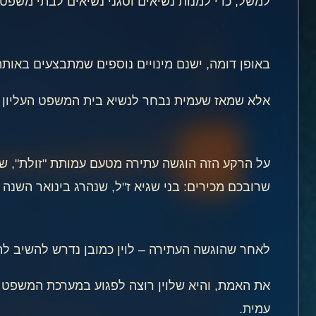
למשל, כדי למנות נשיאים וסגני נשיאים לבתי משפט 
באופן דומה, ישנם מינויים נוספים שמתבצעים באותה 
אלא שמאז שעמית נבחר לנשיא בית המשפט העליון (והא
על הרקע הזה הוגשה עתירה מטעם עמותת "זולת", שב
שרובכם מכירים: בני שגיא ז"ל, שנהרג בינואר השנ
לאחר שהוגשה העתירה – לוין כמובן נדרש להשיב לה 
את האמת, והיא שלוין רוצה לפגוע במערכת המשפט 
עמית.